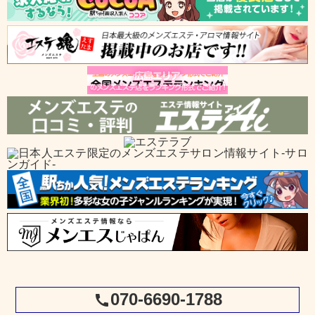
070-6690-1788
call