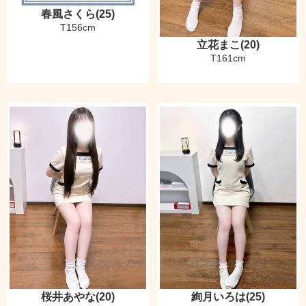
春風さくら(25)
T156cm
立花まこ(20)
T161cm
桜井あやな(20)
絢月いろは(25)