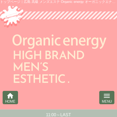
トップページ｜広島 高級 メンズエステ Organic energy オーガニックエナジー
home
menu
HOME
MENU
11:00～LAST