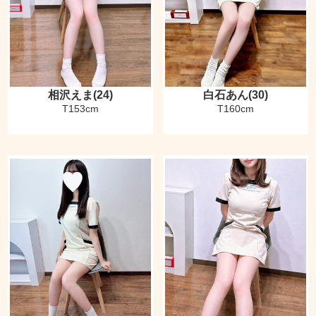
相沢えま(24)
白石あん(30)
T153cm
T160cm